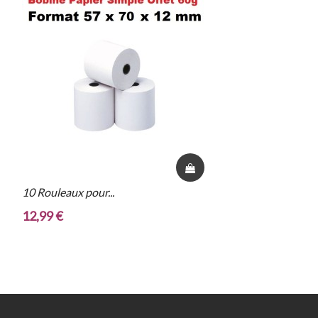
10 Rouleaux pour...
50 
12,99 €
34,