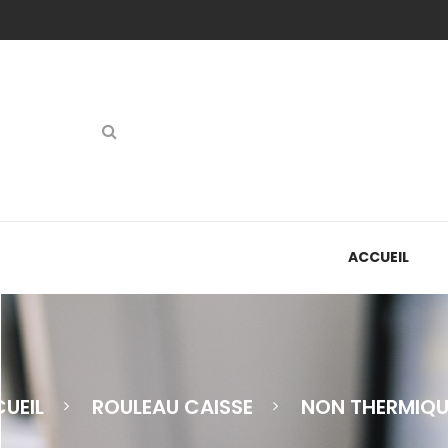
ACCUEIL
Chimique Autocopiant
UEIL
ROULEAU CAISSE
NON THERMIQU