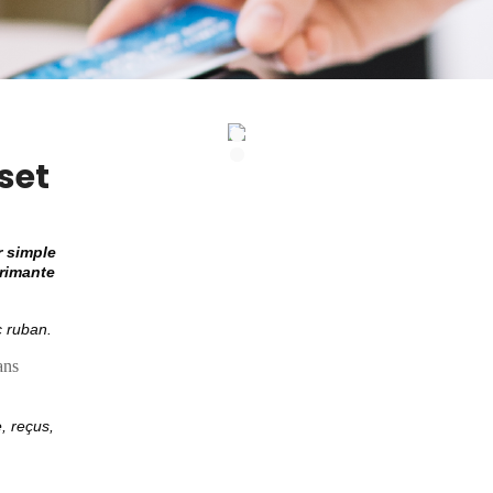
set
r simple
primante
 ruban.
ans
e, reçus,