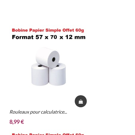
Rouleaux pour calculatrice...
20 
8,99 €
21,