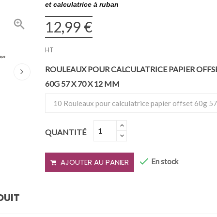
et calculatrice à ruban

12,99 €
HT
ROULEAUX POUR CALCULATRICE PAPIER OFFS
60G 57 X 70 X 12 MM
QUANTITÉ

En stock
AJOUTER AU PANIER
DUIT