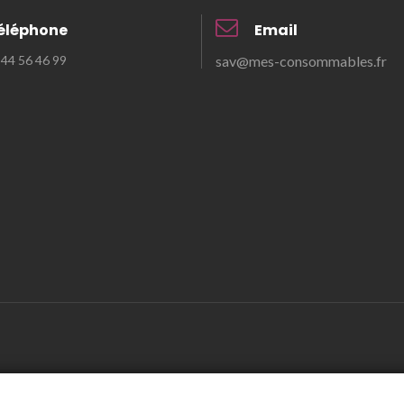
éléphone
Email
3 44 56 46 99
sav@mes-consommables.fr