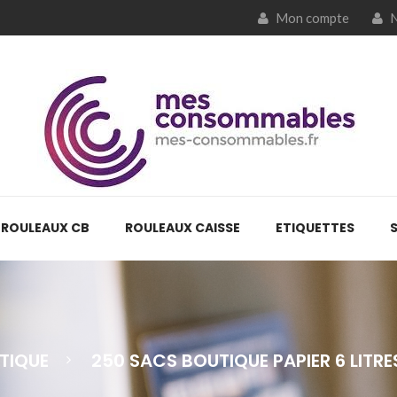
Mon compte
N
ROULEAUX CB
ROULEAUX CAISSE
ETIQUETTES
TIQUE
250 SACS BOUTIQUE PAPIER 6 LITR