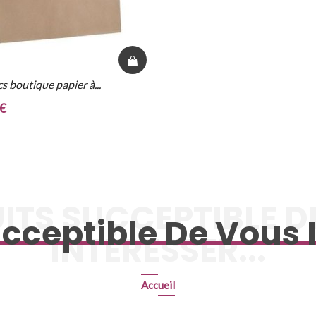
s boutique papier à...
 €
ITS SUCCEPTIBLE D
cceptible De Vous I
INTÉRESSER...
Accueil