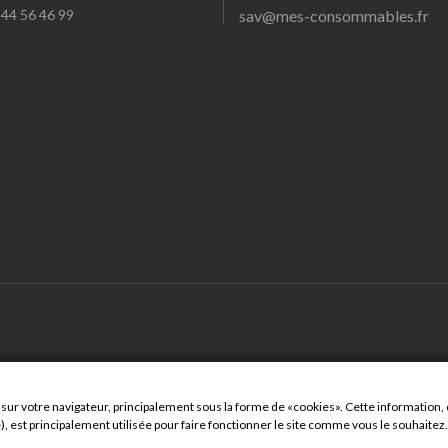
3 44 56 46 99
sav@mes-consommables.fr
sur votre navigateur, principalement sous la forme de «cookies». Cette information, q
), est principalement utilisée pour faire fonctionner le site comme vous le souhaitez.