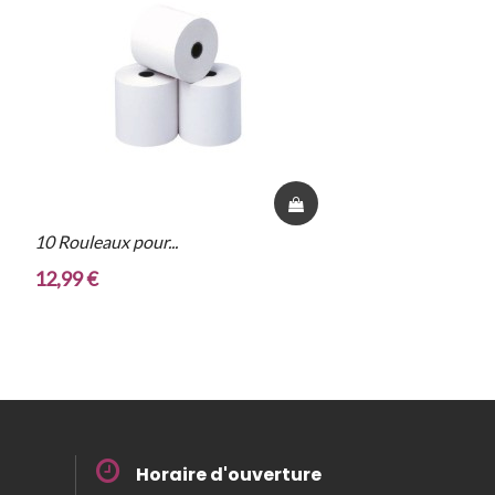
10 Rouleaux pour...
50 
12,99 €
34,
Horaire d'ouverture