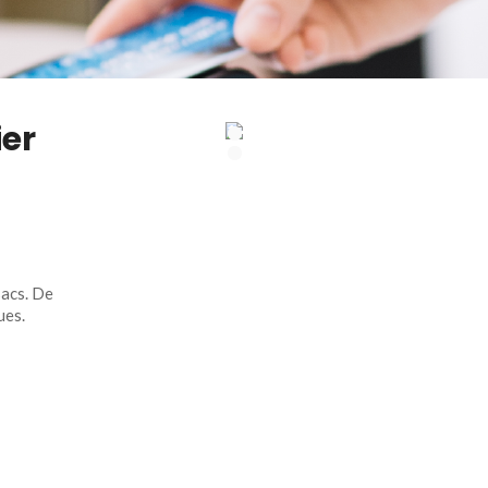
ier
sacs. De
ues.