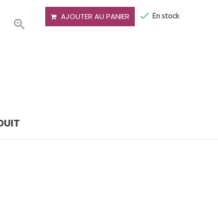

En stock
AJOUTER AU PANIER

DUIT