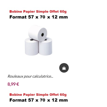
Rouleaux pour calculatrice...
20 
8,99 €
21,