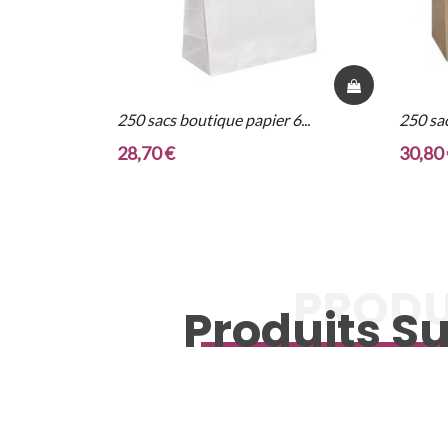
250 sacs boutique papier 6...
250 sac
28,70 €
30,80
PRODU
Produits Su